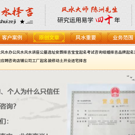
客户案例
原创文章
风水重要
业务范围
业风水
办公风水
风水讲座
公墓选址
安葬择吉
宝宝起名
考试咨询
结婚择吉
品牌起名
职应聘咨询
店铺公司工厂起名
装修动土开业进宅择吉