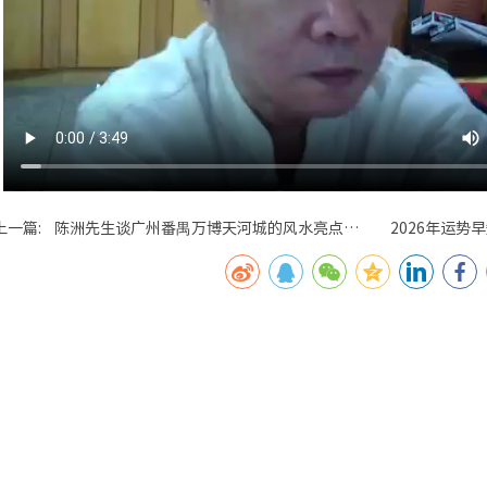
上一篇: 陈洲先生谈广州番禺万博天河城的风水亮点之
2026年运
一：座空朝实