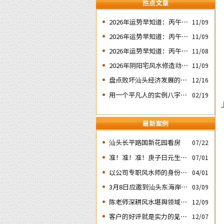
热点文章
2026年运势早知道：丙午年
11/09
运势不好的4个出生日期之
2026年运势早知道：丙午年
11/09
二‘壬子’ 日
运势不好的4个出生日期之
2026年运势早知道：丙午年
11/08
四‘庚子’ 日
运势不好的4个日期出生人
2026年阴阳宅风水修造动土
11/09
之一‘戊子’ 日
入宅择吉需知
盘点败坏汕头经济发展的四
12/16
次处人为风水破局
用一个平凡人的实例八字论
02/19
断2026马年的流年运势
最新案例
汕头长平路国新花园看房
07/22
准！准！准！庚子日元生人
07/01
丙午流年的运势判断实例：
以公司专职风水师的身份应
04/01
邀出席《星橙网络科技公
3月8日应邀到汕头东海岸新
03/09
司》成立5周年庆典
城为朋友的亲戚堪舆住房风
陈老师深耕风水堪舆领域四
12/09
水
十余载
客户的好评就是实力的见
12/07