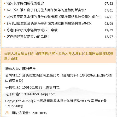
汕头长平路国新花园看房
07/22
准！准！准！庚子日元生人丙午流年的运势判断实例：
07/01
以公司专职风水师的身份应邀出席《星橙网络科技公司》成立5
04/01
周年庆典
3月8日应邀到汕头东海岸新城为朋友的亲戚堪舆住房风水
03/09
陈老师深耕风水堪舆领域四十余载
12/09
客户的好评就是实力的见证！
12/07
我的天涯
百度百科
新浪微博
腾讯空间
蓝色河畔
天涯社区
赶集网
百度
搜狐
58
豆丁
百姓
联系人员：陈洲先生
公司地址：汕头市龙湖区珠池路35号《金丽雅轩》1栋203房(珠池路与嵩
山路交界处)
手机电话：
15916618178
（微信同号）
电子邮箱：
1334418505@qq.com
Copyright 2025 汕头市周易预测风水择吉陈洲咨沟询工作室
粤ICP备
17122580号
网站访问量：20104896