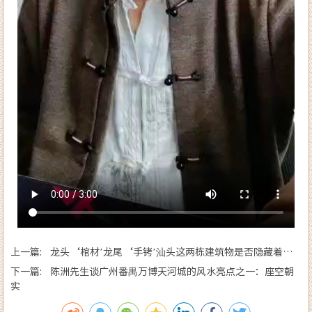
上一篇: 龙头‘棺材’龙尾‘手铐’汕头这两栋建筑物是否隐藏着风
水造局的悬念？
下一篇: 陈洲先生谈广州番禺万博天河城的风水亮点之一：座空朝
实