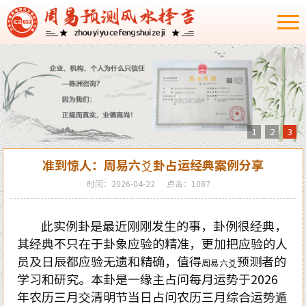
1
2
3
准到惊人：周易六爻卦占运经典案例分享
时间：2026-04-22
点击：1087
此实例卦是最近刚刚发生的事，卦例很经典，
其经典不只在于卦象应验的精准，更加把应验的人
员及日辰都应验无遗和精确，值得
预测者的
周易六爻
学习和研究。本卦是一缘主占问每月运势于
2026
年农历三月交清明节当日占问农历三月综合运势遁