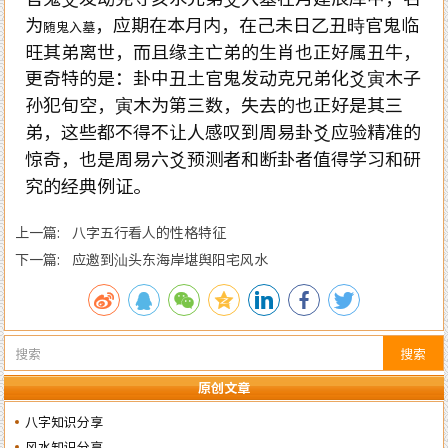
为
，应期在本月内，在己未日乙丑時官鬼临
随鬼入墓
旺其弟离世，而且缘主亡弟的生肖也正好属丑牛，
更奇特的是：卦中丑土官鬼发动克兄弟化爻寅木子
孙犯旬空，寅木为第三数，失去的也正好是其三
弟，这些都不得不让人感叹到周易卦爻应验精准的
惊奇，也是周易六爻预测者和断卦者值得学习和研
究的经典例证。
上一篇: 八字五行看人的性格特征
下一篇: 应邀到汕头东海岸堪舆阳宅风水
搜索
原创文章
八字知识分享
风水知识分享