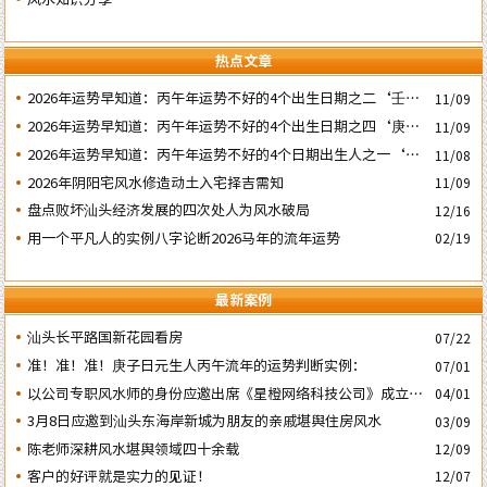
热点文章
2026年运势早知道：丙午年运势不好的4个出生日期之二‘壬子’
11/09
日
2026年运势早知道：丙午年运势不好的4个出生日期之四‘庚子’
11/09
日
2026年运势早知道：丙午年运势不好的4个日期出生人之一‘戊
11/08
子’ 日
2026年阴阳宅风水修造动土入宅择吉需知
11/09
盘点败坏汕头经济发展的四次处人为风水破局
12/16
用一个平凡人的实例八字论断2026马年的流年运势
02/19
最新案例
汕头长平路国新花园看房
07/22
准！准！准！庚子日元生人丙午流年的运势判断实例：
07/01
以公司专职风水师的身份应邀出席《星橙网络科技公司》成立5
04/01
周年庆典
3月8日应邀到汕头东海岸新城为朋友的亲戚堪舆住房风水
03/09
陈老师深耕风水堪舆领域四十余载
12/09
客户的好评就是实力的见证！
12/07