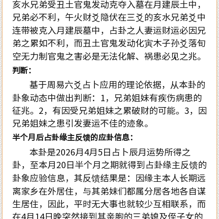
亥水兄弟受丑土官鬼发动克夺入墓在月建辰土中，
兄弟必不利，午火财爻隐伏在三爻的亥水兄弟爻中
连带被克入月建辰墓中，占卦之人妻运财运必因兄
弟之累如不利，而丑土官鬼发动化寅木子孙爻落旬
空无力制官鬼之害必是无法化解、祸患必见之兆。
判断：
基于周易六爻占卜应用的理论依据，从本卦的
卦象动态中做出判断：
1
，兄弟姐妹有疾伤病患的
征兆。
2
，有因受兄弟姐妹之累破财的可能。
3
，因
兄弟姐妹之患引发妻运不佳的迹象。
半个月后占卦缘主反馈的应卦信息：
本卦是
2026
月
4
月
5
日占卜辰月运势所得之
卦，至本月
20
日半个月之期就得到占卦缘主反馈的
卦象应验信息，其反馈结果是：因缘主本人长期远
离家乡在外居住，与其弟妹们都属分居各地各自谋
生居住，因此，平时无大事也就较少互相联系，而
在
4
月
14
日晚突然接到其亲胞的三弟媳及侄子女的