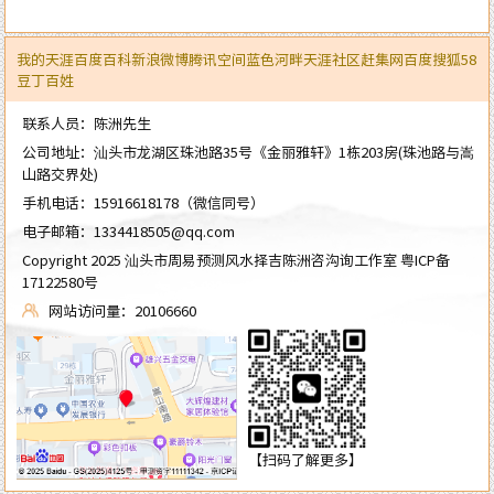
我的天涯
百度百科
新浪微博
腾讯空间
蓝色河畔
天涯社区
赶集网
百度
搜狐
58
豆丁
百姓
联系人员：陈洲先生
公司地址：汕头市龙湖区珠池路35号《金丽雅轩》1栋203房(珠池路与嵩
山路交界处)
手机电话：
15916618178
（微信同号）
电子邮箱：
1334418505@qq.com
Copyright 2025 汕头市周易预测风水择吉陈洲咨沟询工作室
粤ICP备
17122580号
网站访问量：20106660
【扫码了解更多】