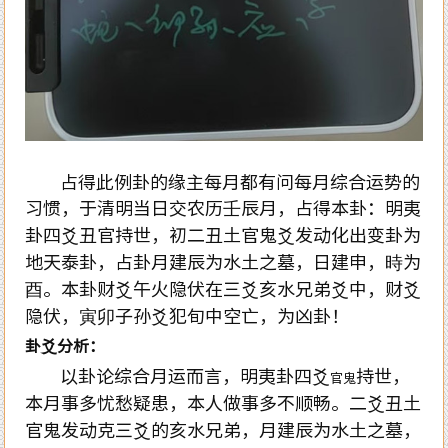
占得此例卦的缘主每月都有问每月综合运势的
习惯，于清明当日交农历壬辰月，占得本卦：明夷
卦四爻丑官持世，初二丑土官鬼爻发动化出变卦为
地天泰卦，占卦月建辰为水土之墓，日建申，時为
酉。本卦财爻午火隐伏在三爻亥水兄弟爻中，财爻
隐伏，寅卯子孙爻犯旬中空亡，为凶卦！
卦爻分析：
以卦论综合月运而言，明夷卦四爻
持世，
官鬼
本月事多忧愁疑患，本人做事多不顺畅。二爻丑土
官鬼发动克三爻的亥水兄弟，月建辰为水土之墓，