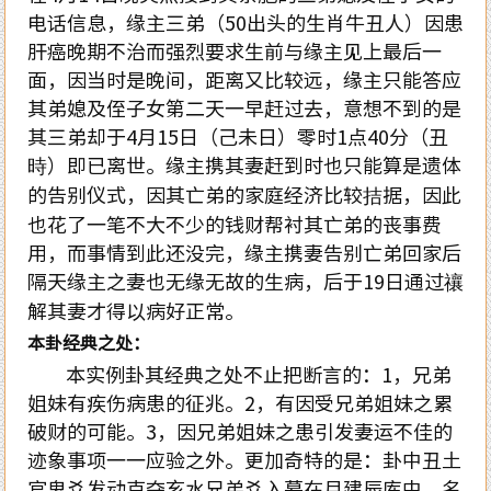
电话信息，缘主三弟（
50
出头的生肖牛丑人）因患
肝癌晚期不治而强烈要求生前与缘主见上最后一
面，因当时是晚间，距离又比较远，缘主只能答应
其弟媳及侄子女第二天一早赶过去，意想不到的是
其三弟却于
4
月
15
日（己未日）零时
1
点
40
分（丑
時）即已离世。缘主携其妻赶到时也只能算是遗体
的告别仪式，因其亡弟的家庭经济比较拮据，因此
也花了一笔不大不少的钱财帮衬其亡弟的丧事费
用，而事情到此还没完，缘主携妻告别亡弟回家后
隔天缘主之妻也无缘无故的生病，后于
19
日通过禳
解其妻才得以病好正常。
本卦经典之处：
本实例卦其经典之处不止把断言的：
1
，兄弟
姐妹有疾伤病患的征兆。
2
，有因受兄弟姐妹之累
破财的可能。
3
，因兄弟姐妹之患引发妻运不佳的
迹象事项一一应验之外。更加奇特的是：卦中丑土
官鬼爻发动克夺亥水兄弟爻入墓在月建辰库中，名